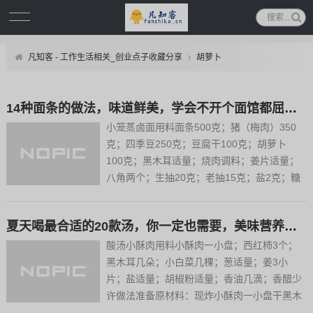
凡知客 - 工作生活相关_创业点子收藏分享
胡萝卜
14种面条的做法，味道鲜美，学会不开个面馆都屈才了
小笼蒸卤面用料面条500克；猪（梅肉）350
克；四季豆250克；豆腐干100克；胡萝卜
100克；黑木耳适量；烧肉调料；姜片适量；
八角两个；生抽20克；老抽15克；盐2克；糖
4克；料酒10克；清水500克；盐（炒面时）4
克左右做法买回来的最细的机器生面条，抖散
夏天喝最合适的20款汤，你一定也需要，美味营养喝起来很香
放入铺有硅油纸的蒸笼里，或者铺干笼布放入
面...
酸汤小酥肉用料小酥肉一小盘；西红柿3个；
黑木耳几朵；小白菜几棵；葱适量；姜3小
片；盐适量；胡椒粉适量；香油几滴；香醋少
许做法准备原材料：现炸小酥肉一小盘干黑木
耳泡发后，撕成小块。西红柿去皮切成小块。