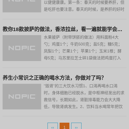
以健健康康。第一条：春天的时候要养肝，但
是吃肝也要注意。春天的时候，是养肝的好时
候，对于有肝病的人来说，不要食用，就算是
健康的人，也不要吃的过多。肝是最大的解毒
教你18款披萨的做法，香浓拉丝，看一遍就能学会，太赞啦
器官，里面有很多毒素。对于肝脏病患者来
说，吃了这种食物，会加...
水果披萨（附带饼胚的做法）用料面粉4大
勺；鸡蛋1个；牛奶500克；盐5克；糖5克；
凤梨1个；芒果1个；苹果1个；玉米1根；酵
母5克；马苏里拉芝士碎1袋做法把鸡蛋打入
面上，用一点温水冲酵母（水不要多因为后面
会用牛奶），加入盐，糖，搅拌均匀，根据需
养生小常识之正确的喝水方法，你做对了吗？
要倒入面里，加入牛奶，用手顺时针搅动成面
絮，不想用手的可...
“毁肾”的三大饮水习惯1、口渴再喝水口渴
时，身体细胞已经脱水，是中枢神经发出的求
救信号，长期如此，肾脏排毒能力会大大降
低，导致肾病发生。2、饮料当水喝常年把饮
料当水喝，饮料中的糖、磷酸盐会促进人体钙
排出，尿液中钙含量随之增多，继而形成肾结
石。3、长期喝浓茶浓茶中的茶碱能迅速利
‹‹
1
››