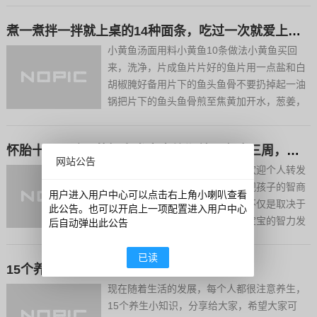
葱姜切片备用。炒锅倒入少许油，爆香葱姜
煮一煮拌一拌就上桌的14种面条，吃过一次就爱上了，简单实惠开胃
后，入西红柿翻炒。几分钟后，西红柿变软，
溢出浓汁。加入适量开水，...
小黄鱼汤面用料小黄鱼10条做法小黄鱼买回
来，洗净，片成鱼片片好的鱼片用一点盐和白
胡椒腌好备用片下的鱼头鱼骨不要扔掉起一油
锅把片下的鱼头鱼骨煎至焦黄加开水，葱姜，
绍酒大火煮开，大火持续烧，使汤出奶白色，
加盐调味。汤成奶白色后，用漏勺把鱼渣分离
怀胎十月，孩子的智力发育高峰期就只在这三周，错过难补救
出来，就留下净鱼汤。用煎锅把腌制好的鱼排
网站公告
煎至两面金黄另起一锅...
文章原创，版权归本作者所有，欢迎个人转发
分享现在怀孕的宝妈们越来越重视孩子的智商
用户进入用户中心可以点击右上角小喇叭查看
发育，尤其是知道孩子智力发展不仅是取决于
此公告。也可以开启上一项配置进入用户中心
基因，孕期的营养等也可以提升宝宝的智力发
后自动弹出此公告
育。然而孩子智力发展好不好，与营养有关，
却是分时段的。怀胎十月，孩子的智力发育高
已读
15个养生小知识，十分珍贵，建议收藏一下
峰期就只在这三周，错过难补救第一个时间
段，怀孕第五周的时候：...
现在随着生活的发展，每个人都很注意养生，
15个养生小知识，分享给大家，希望大家可