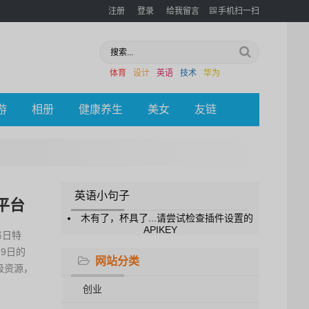
注册
登录
给我留言
手机扫一扫
体育
设计
英语
技术
华为
游
相册
健康养生
美女
友链
英语小句子
平台
木有了，杯具了...请尝试检查插件设置的
APIKEY
每日特
9日的
网站分类
级资源，
创业