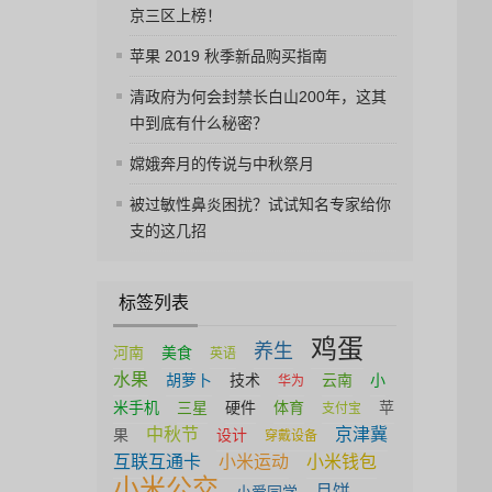
京三区上榜！
苹果 2019 秋季新品购买指南
清政府为何会封禁长白山200年，这其
中到底有什么秘密？
嫦娥奔月的传说与中秋祭月
被过敏性鼻炎困扰？试试知名专家给你
支的这几招
标签列表
鸡蛋
养生
河南
美食
英语
水果
胡萝卜
技术
云南
小
华为
米手机
三星
硬件
体育
苹
支付宝
中秋节
京津冀
果
设计
穿戴设备
互联互通卡
小米运动
小米钱包
小米公交
月饼