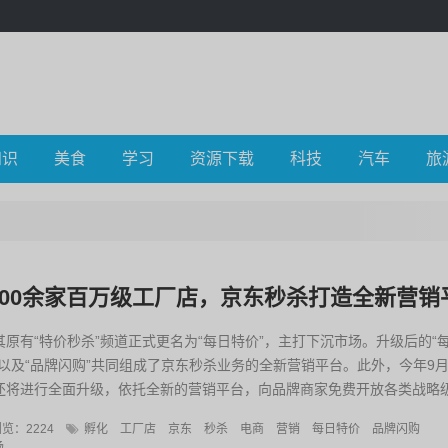
知识
美食
学习
资源下载
科技
汽车
旅
0000余家百万级工厂店，京东秒杀打造全新营销
其原有“特价秒杀”频道正式更名为“每日特价”，主打下沉市场。升级后的“
”以及“品牌闪购”共同组成了京东秒杀业务的全新营销平台。此外，今年9月
”还将进行全面升级，依托全新的营销平台，向品牌商家免费开放各类战略
场秒...
览：2224
孵化
工厂店
京东
秒杀
电商
营销
每日特价
品牌闪购
场