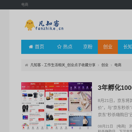
电商
首页
热点
京粉
创业
长
凡知客 - 工作生活相关_创业点子收藏分享
创业
电商
3年孵化1
8月21日，京东将
价”，与“京东秒杀
京东“秒杀嗨购日
共同为消费者打造一
08月21日
[
电商
]
浏
秒杀嗨购日
下沉市