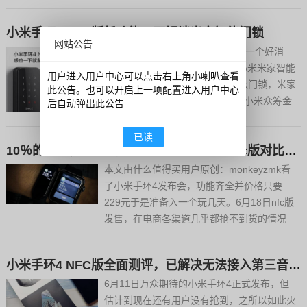
家解决方案提供。家里装的是小米米家智能门
锁，好几个月前就说即将支持手环NFC开锁，
小米手环4 NFC版新功能：可解锁米家智能门锁
家里没有NFC手机，也没有小米手环3NFC，
网站公告
就一直没用到这...
7月15日下午消息，小米手环公布一个好消
息：小米手环4 NFC版可以解锁小米米家智能
用户进入用户中心可以点击右上角小喇叭查看
门锁啦！作为小米自有品牌的首款门锁，米家
此公告。也可以开启上一项配置进入用户中心
智能门锁于今年2月发售，曾拿下小米众筹金
后自动弹出此公告
额第一，首发8小时突破3000万元。官方称其
支持指纹、NFC、密码、蓝牙、钥匙等6种开
已读
10％的价格，80％的功能——小米手环4 nfc版对比苹果表
锁方式，十余项安全黑科技，有效防止技术与
暴力破解，...
本文由什么值得买用户原创：monkeyzmk看
了小米手环4发布会，功能齐全并价格只要
229元于是准备入一个玩几天。6月18日nfc版
发售，在电商各渠道几乎都抢不到货的情况
下，楼主在本地的实体店通过预约拿到了货。
在这之前楼主一直是使用Apple Watch3作为
小米手环4 NFC版全面测评，已解决无法接入第三音乐问题
穿戴式设备，这一次小米手环4 nfc价格...
6月11日万众期待的小米手环4正式发布，但
估计到现在还有用户没有抢到，之所以如此火