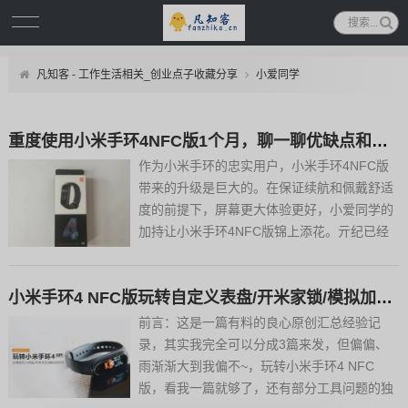
凡知客 - 工作生活相关_创业点子收藏分享
小爱同学
重度使用小米手环4NFC版1个月，聊一聊优缺点和一些真实感受
作为小米手环的忠实用户，小米手环4NFC版
带来的升级是巨大的。在保证续航和佩戴舒适
度的前提下，屏幕更大体验更好，小爱同学的
加持让小米手环4NFC版锦上添花。亓纪已经
深度使用了1个月，亓纪想从4个方面来分享
一下自己的真实感受和手环的优缺点。屏幕和
小米手环4 NFC版玩转自定义表盘/开米家锁/模拟加密卡，一篇就够
小米手环3相比：4代的屏幕更大，分辨率的
提升让显示效果更...
前言：这是一篇有料的良心原创汇总经验记
录，其实我完全可以分成3篇来发，但偏偏、
雨渐渐大到我偏不~，玩转小米手环4 NFC
版，看我一篇就够了，还有部分工具问题的独