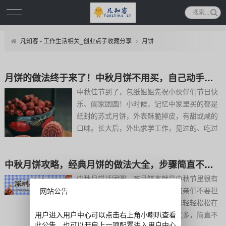
凡知客 - 工作生活相关_创业点子收藏分享
月饼
月饼的做法终于来了！中秋月饼不用买，自己动手做，健康又美味
中秋佳节到了，包纸姐姐先祝小伙伴们节日快
乐、阖家团圆！小时候，记忆中家里买的都是
纸封的苏式月饼，外表酥脆掉皮，有甜或咸的
口味。长大后，外出求学工作，见过的、吃过
的月饼种类丰富了，能和家人一起过节的机会
却变少了。今天包纸姐姐就教大家几款自己在
中秋月饼攻略，经典月饼的做法大全，步骤简直不能再详细了
家就能DIY的月饼，赶紧行动起来过一个不一
样的中秋节吧！01...
中秋月饼话团圆，吃月饼本就是中秋节里很有
仪式感的一件事，还没有买月饼的亲们不要担
网站公告
心，这里有超详细的月饼攻略让您轻轻松松在
用户进入用户中心可以点击右上角小喇叭查看
家自制美味月饼！步骤详细、款式多，简直不
此公告。也可以开启上一项配置进入用户中心