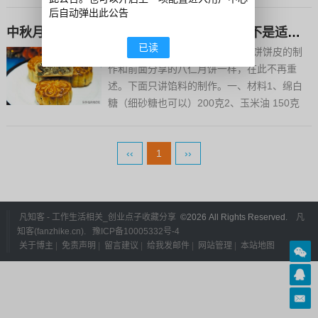
能太赞了！还不赶快学起来~月饼皮：，中筋
后自动弹出此公告
面粉150克，吉士粉（奶粉也可）8克，转化
中秋月饼想吃什么样的口味，看看这几款是不是适合您，赶紧试试
糖浆113克，枧水2克，熟花生油40克，盐1
已读
[广式椒盐月饼的馅料制作]本款月饼饼皮的制
克，五仁馅：，...
作和前面分享的八仁月饼一样，在此不再重
述。下面只讲馅料的制作。一、材料1、绵白
糖（细砂糖也可以）200克2、玉米油 150克
3、香油 125克4、瓜子仁 20克5、芝麻仁 15
克6、京糕条 30克7、青梅 5克8、花椒粉 5克
‹‹
1
››
9、核桃仁 20克10、盐 15...
凡知客 - 工作生活相关_创业点子收藏分享
©
2026 All Rights Reserved.
凡
知客(fanzhike.cn).
豫ICP备10005332号-4
关于博主
|
免责声明
|
留言建议
|
给我发邮件
|
网站管理
|
本站地图