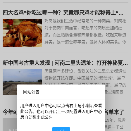
月初，河南移动开展首批5G客户招募，上万
四大名鸡”你吃过哪一种？究竟哪只鸡才能称得上“鸡中霸王
名移动客户通过移动官网踊跃报名，争做5G
尝鲜者。...
鸡肉是我们生活中经常吃的一种肉类，鸡肉相
对于猪肉牛肉而言，吃起来的肉质更加的细
腻，而且脂肪含量和热量都很低，吃起来味道
鲜美，是一道营养丰盛，滋补人体的美食。今
天为大家分享的是中国的四大名鸡，说起这四
大名鸡，可能有很多人都不够了解，但如果只
新中国考古重大发现 | 河南二里头遗址：打开神秘夏朝的文化密码
拿出一种鸡来说的话，就有很多人吃过了。中
国的四大明鸡，它们的味...
历经两年多建设，备受关注的二里头夏都遗址
博物馆开馆在即。中国最早的“紫禁城”、最早
的城市主干道网、最早的青铜礼器群、最早的
网站公告
绿松石器作坊……3800年前的绚丽生活图景
将在世人面前展现。河南偃师二里头遗址，一
用户进入用户中心可以点击右上角小喇叭查看
个听起来平平无奇却在中国考古史上极为耀眼
此公告。也可以开启上一项配置进入用户中心
今年9月底前，河南将有5条高速开建！详细名单来了
的名字。发掘60年来，它一次又一次刷新“中
后自动弹出此公告
国之最”，把源...
河南商报首席记者 陈诗昂/文图2019年，我省
开始实施高速公路“双千工程（里程超一千公