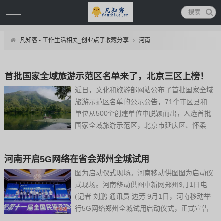
凡知客 - 工作生活相关_创业点子收藏分享
河南
首批国家全域旅游示范区名单来了，北京三区上榜！
近日，文化和旅游部网站公布了首批国家全域
旅游示范区名单的公示公告，71个市区县和
单位从500个创建单位中脱颖而出，入选首批
国家全域旅游示范区，北京市延庆区、怀柔
区、平谷区三区位列其中。此次公示的名单
中，北京共有三区入选，分别是延庆区、怀柔
河南开启5G网络在省会郑州全城试用
区和平谷区。此外，山西省临汾市洪洞县、晋
城市阳城县、晋中市平遥...
图为启动仪式现场。河南移动供图图为启动仪
式现场。河南移动供图中新网郑州9月1日电
(记者 刘鹏 通讯员 边芳 9月1日，河南移动举
行5G网络郑州全城试用启动仪式，正式宣告
移动5G网络率先在省会郑州启动试用。今年8