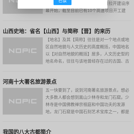
已读
里、投资超千亿元）”。从3月22日拉开建设序
幕开始，截至目前已有10个高速项目开工建
设，剩余5个项目正在推进中，预计将于9月
底前开工建设。为了进一步推进所有项目按计
山西史地：省名【山西】与简称【晋】的来历
划落地，8月6日，我省在三门峡召开了全省
高速公路“...
【地名】及其【简称】往往是对一个地点或地
区自然地貌与人文历史的高度概括，中国地名
以【对自然地貌的概括】居多，人文历史型的
地名命名，往往与该地曾经存在过的古国、古
州、古郡有关，甚至与某次偶然发生的历史事
件有关，当然，也有单纯是合并而来的地名，
河南十大著名旅游景点
以及单纯的吉祥话地名。我们不妨分别举几个
例子：自然地貌：太原...
五一快要到了，说到河南著名旅游景点，想必
大多数人都会想到嵩山少林寺和龙门石窟。少
林寺是中国佛教禅宗祖庭和中国功夫的发源
地，龙门石窟是中国石刻艺术宝库之一，都是
世界文化遗产、国家5A级旅游景区。除此之
外，河南有名的景点还有哪些？云台山、尧
我国的八大古都简介
山、中原大佛、清明上河园……本文为有大家