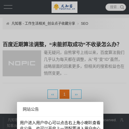
凡知客 - 工作生活相关_创业点子收藏分享
SEO
百度近期算法调整，“未能抓取成功”不收录怎么办？
毫无疑问，自熊掌号上线以来，百度算法我们
几乎认为每天都在调整，从“号”变“ID”虽然，
战略层面的因素更多，但相关的搜索权益也在
悄然变更。...
‹‹
1
››
网站公告
凡知客 - 工作生活相关_创业点子收藏分享
©
2026 All Rights Reserved.
凡
用户进入用户中心可以点击右上角小喇叭查看
知客(fanzhike.cn).
豫ICP备10005332号-4
此公告。也可以开启上一项配置进入用户中心